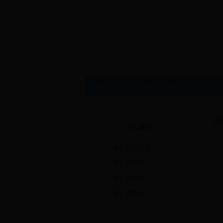
网站首页
组织机构
安监动
首
公文通知
公示公告
安委会
安监局
安委办