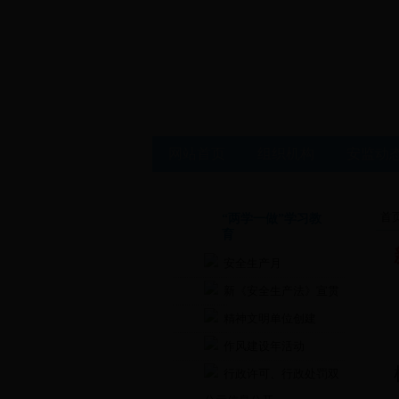
网站首页
组织机构
安监动
首
“两学一做”学习教
育
安全生产月
新《安全生产法》宣贯
精神文明单位创建
作风建设年活动
行政许可、行政处罚双