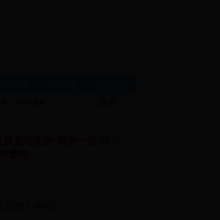
政策法规
宣传阵地
党的建设
监局党组推进“两学一做”学习
的通知
（宣教）中心：