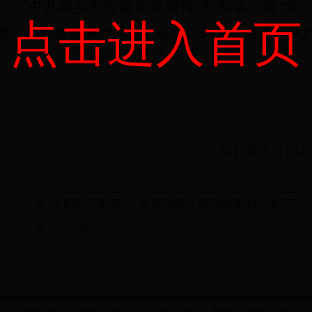
《中共新乡市安监局党组推进
“两学一做”学
点击进入首页
案》已经党组研究同意，现予以印发，请遵照执
新安监管党[2017] 18号（关于印发《中共新乡市安监局党组推进“两学一做”学习教
2017年5月25
上一篇：
市直机关工委“两学一做”督导组深入我局检查督导学习教育工作
下一篇：已经没有了
?
版权所有：
新乡市安全生产监督管理局
? 地址：
新乡市平原路331号