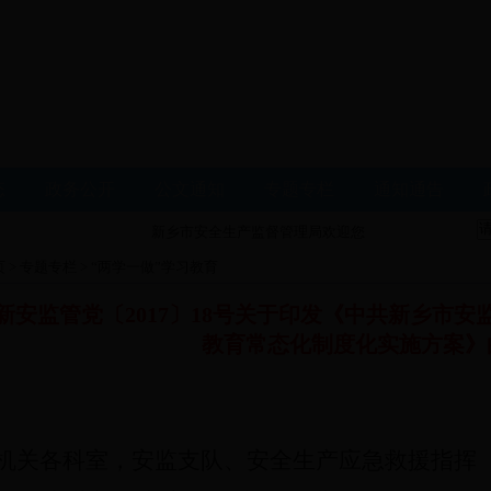
态
政务公开
公文通知
专题专栏
通知通告
新乡市安全生产监督管理局欢迎您
页
> 专题专栏 > “两学一做”学习教育
新安监管党〔2017〕18号关于印发《中共新乡市安
教育常态化制度化实施方案》
机关各科室，安监支队、安全生产应急救援指挥