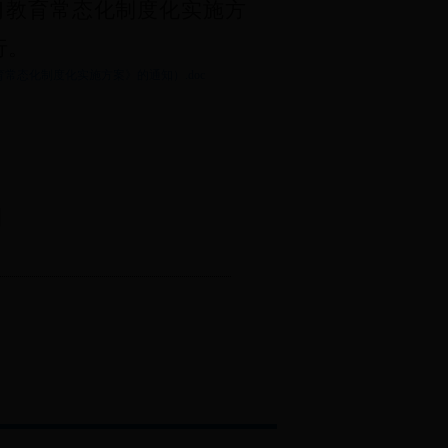
习教育常态化制度化实施方
行。
育常态化制度化实施方案》的通知）.doc
日