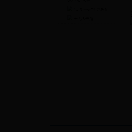
公示信息公开
“两学一做”学习教育
十九大专题